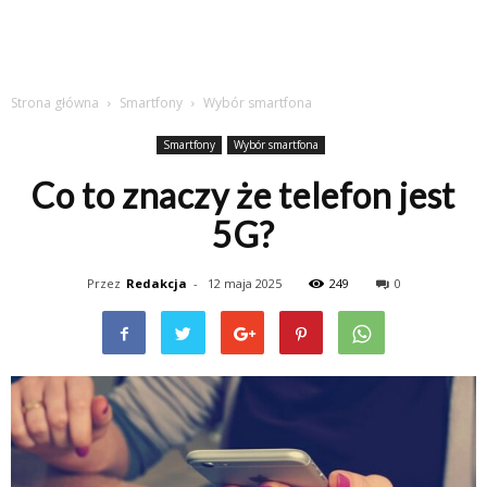
Strona główna
Smartfony
Wybór smartfona
Smartfony
Wybór smartfona
Co to znaczy że telefon jest
5G?
Przez
Redakcja
-
12 maja 2025
249
0