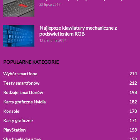
23 lipca 2017
Najlepsze klawiatury mechaniczne z
podświetleniem RGB
13 sierpnia 2017
POPULARNE KATEGORIE
Wybór smartfona
214
Testy smartfonów
212
Rodzaje smartfonów
198
Karty graficzne Nvidia
182
Konsole
178
Karty graficzne
171
PlayStation
153
Słuchawki douszne
150