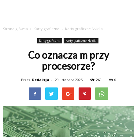
Strona główna
Karty graficzne
Karty graficzne Nvidia
Karty graficzne
Karty graficzne Nvidia
Co oznacza m przy
procesorze?
Przez
Redakcja
-
29 listopada 2025
260
0