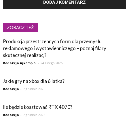
ZOBACZ TEŻ
Produkcja przestrzennych form dla przemysłu
reklamowego i wystawienniczego – poznaj filary
skutecznej realizacji
Redakcja Ajkomp.pl
-
24 lutego 2026
Jakie gry na xbox dla 6 latka?
Redakcja
-
7 grudnia 2025
Ile będzie kosztować RTX 4070?
Redakcja
-
7 grudnia 2025