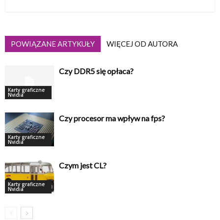
POWIĄZANE ARTYKUŁY
WIĘCEJ OD AUTORA
Czy DDR5 się opłaca?
Karty graficzne
Nvidia
Czy procesor ma wpływ na fps?
Karty graficzne
Nvidia
Czym jest CL?
Karty graficzne
Nvidia