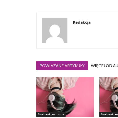
Redakcja
POWIĄZANE ARTYKUŁY
WIĘCEJ OD A
Słuchawki nauszne
Słuchawki n