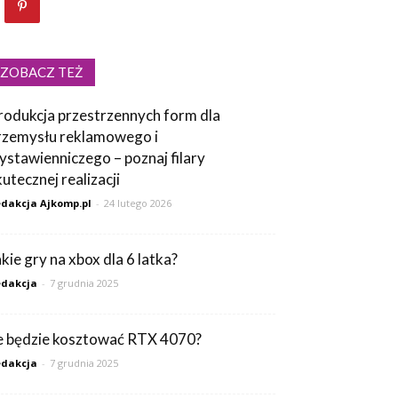
ZOBACZ TEŻ
rodukcja przestrzennych form dla
rzemysłu reklamowego i
ystawienniczego – poznaj filary
kutecznej realizacji
dakcja Ajkomp.pl
-
24 lutego 2026
akie gry na xbox dla 6 latka?
dakcja
-
7 grudnia 2025
le będzie kosztować RTX 4070?
dakcja
-
7 grudnia 2025