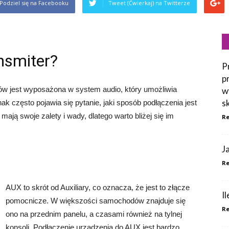
Podziel się na Facebooku
Tweet (Ćwierkaj) na Twitterze
nsmiter?
P
p
 jest wyposażona w system audio, który umożliwia
w
s
ak często pojawia się pytanie, jaki sposób podłączenia jest
ają swoje zalety i wady, dlatego warto bliżej się im
Re
J
Re
AUX to skrót od Auxiliary, co oznacza, że jest to złącze
I
pomocnicze. W większości samochodów znajduje się
Re
ono na przednim panelu, a czasami również na tylnej
konsoli. Podłączenie urządzenia do AUX jest bardzo