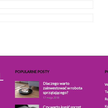
POPULARNE POSTY
P
Dlaczego warto
W
zainwestować w robota
T
sprzątającego?
17 maja 2018
R
Ka
Czy warto kupić sprzęt