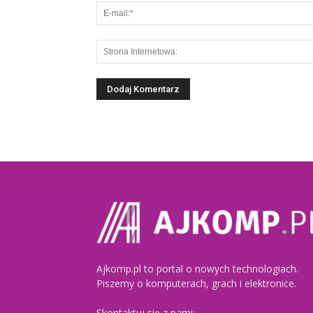
Ajkomp.pl to portal o nowych technologiach.
Piszemy o komputerach, grach i elektronice.
Skontaktuj się z nami:
kontakt@ajkomp.pl