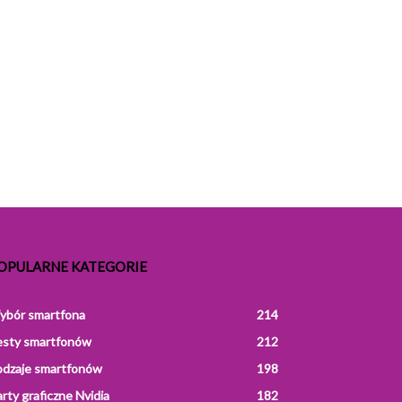
OPULARNE KATEGORIE
ybór smartfona
214
esty smartfonów
212
odzaje smartfonów
198
rty graficzne Nvidia
182