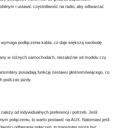
lnym i ustawić częstotliwość na radio, aby odtwarzać
e wymaga podłączenia kabla, co daje większą swobodę
any w różnych samochodach, niezależnie od modelu czy
ransmitery posiadają funkcję zestawu głośnomówiącego, co
ch podczas jazdy.
leży od indywidualnych preferencji i potrzeb. Jeśli
lnym połączeniu, to warto postawić na AUX. Natomiast jeśli
iwości odbierania połączeń, to transmiter może być