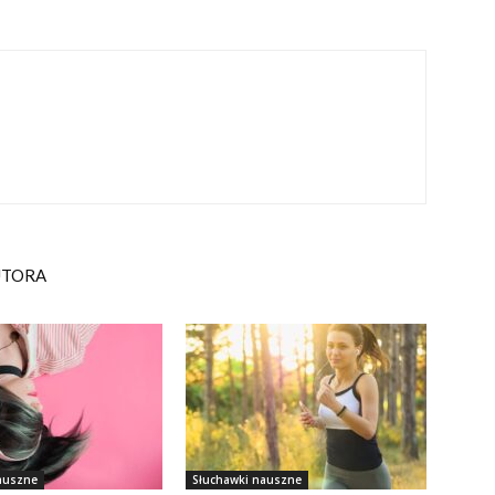
UTORA
auszne
Słuchawki nauszne