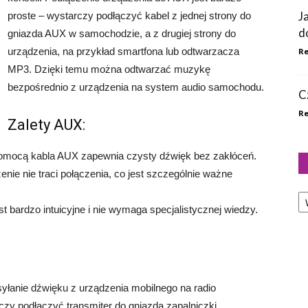
J
proste – wystarczy podłączyć kabel z jednej strony do
d
gniazda AUX w samochodzie, a z drugiej strony do
urządzenia, na przykład smartfona lub odtwarzacza
Re
MP3. Dzięki temu można odtwarzać muzykę
bezpośrednio z urządzenia na system audio samochodu.
C
Re
Zalety AUX:
omocą kabla AUX zapewnia czysty dźwięk bez zakłóceń.
enie nie traci połączenia, co jest szczególnie ważne
Ka
st bardzo intuicyjne i nie wymaga specjalistycznej wiedzy.
syłanie dźwięku z urządzenia mobilnego na radio
zy podłączyć transmiter do gniazda zapalniczki