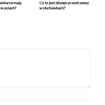
senkarze mają
Co to jest dźwięk przestrzenny
 w uszach?
w słuchawkach?