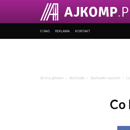
O NAS
REKLAMA
KONTAKT
Strona główna
Słuchawki
Słuchawki nauszne
Co
Co 