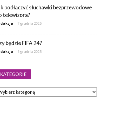
ak podłączyć słuchawki bezprzewodowe
o telewizora?
dakcja
-
7 grudnia 2025
zy będzie FIFA 24?
dakcja
-
6 grudnia 2025
KATEGORIE
tegorie