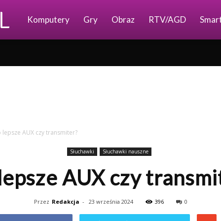
Ajkomp.pl
Komputery
Gry
Obraz
RTV/AGD
Smar
 lepsze AUX czy transmiter?
Słuchawki
Słuchawki nauszne
lepsze AUX czy transmi
Przez
Redakcja
-
23 września 2024
396
0