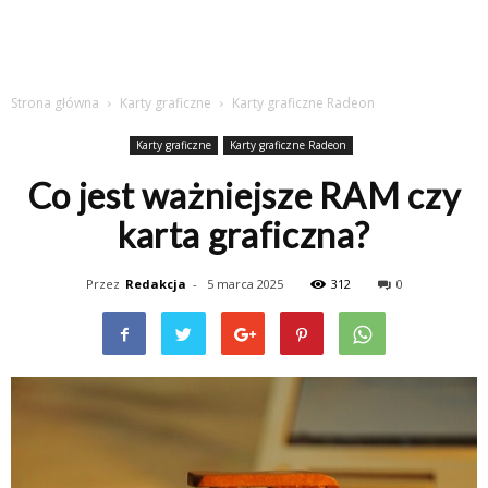
Strona główna
Karty graficzne
Karty graficzne Radeon
Karty graficzne
Karty graficzne Radeon
Co jest ważniejsze RAM czy
karta graficzna?
Przez
Redakcja
-
5 marca 2025
312
0