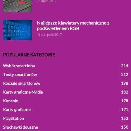
23 lipca 2017
Najlepsze klawiatury mechaniczne z
podświetleniem RGB
13 sierpnia 2017
POPULARNE KATEGORIE
Wybór smartfona
214
Testy smartfonów
212
Rodzaje smartfonów
198
Karty graficzne Nvidia
182
Konsole
178
Karty graficzne
171
PlayStation
153
Słuchawki douszne
150