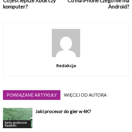
Co jest lepsze Xbox czy
Co ma iPhone czego nie ma
komputer?
Android?
Redakcja
POWIĄZANE ARTYKUŁY
WIĘCEJ OD AUTORA
Jaki procesor do gier w 4K?
Karty graficzne
Radeon