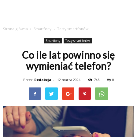
Strona główna
Smartfony
Testy smartfonów
Smartfony
Testy smartfonów
Co ile lat powinno się
wymieniać telefon?
Przez
Redakcja
-
12 marca 2024
746
0