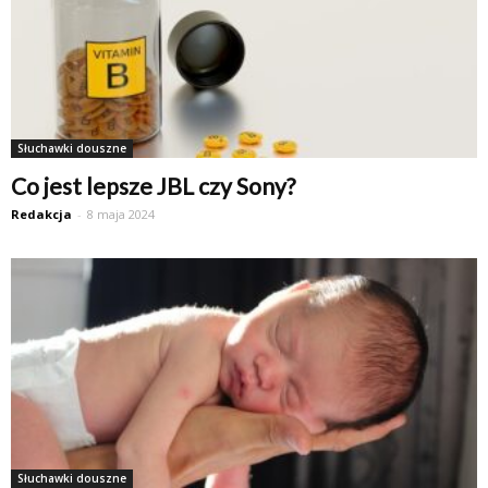
Słuchawki douszne
Co jest lepsze JBL czy Sony?
Redakcja
-
8 maja 2024
Słuchawki douszne