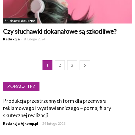
Słuchawki douszne
Czy słuchawki dokanałowe są szkodliwe?
Redakcja
-
8 lutego 2024
1
2
3
ZOBACZ TEŻ
Produkcja przestrzennych form dla przemysłu
reklamowego i wystawienniczego – poznaj filary
skutecznej realizacji
Redakcja Ajkomp.pl
-
24 lutego 2026