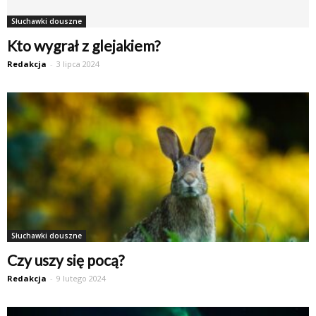
Słuchawki douszne
Kto wygrał z glejakiem?
Redakcja
-
3 lipca 2024
Słuchawki douszne
Czy uszy się pocą?
Redakcja
-
9 lutego 2024