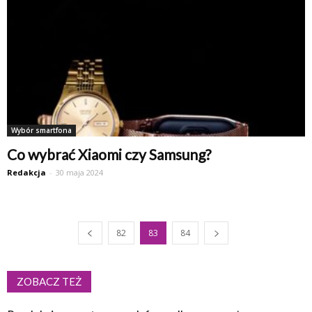
Wybór smartfona
Co wybrać Xiaomi czy Samsung?
Redakcja
-
30 maja 2024
82
83
84
ZOBACZ TEŻ