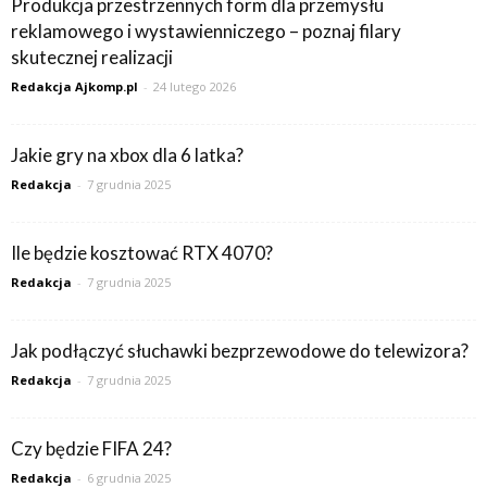
Produkcja przestrzennych form dla przemysłu
reklamowego i wystawienniczego – poznaj filary
skutecznej realizacji
Redakcja Ajkomp.pl
-
24 lutego 2026
Jakie gry na xbox dla 6 latka?
Redakcja
-
7 grudnia 2025
Ile będzie kosztować RTX 4070?
Redakcja
-
7 grudnia 2025
Jak podłączyć słuchawki bezprzewodowe do telewizora?
Redakcja
-
7 grudnia 2025
Czy będzie FIFA 24?
Redakcja
-
6 grudnia 2025