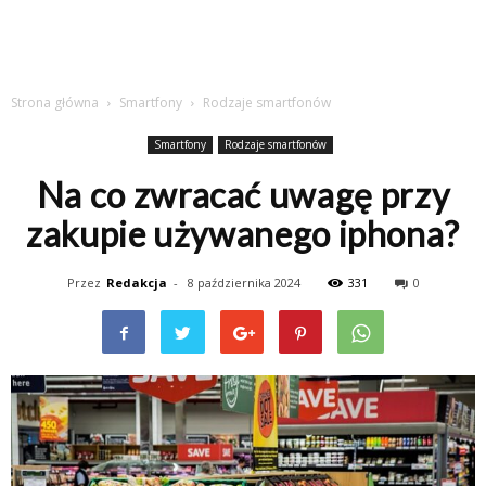
Strona główna
Smartfony
Rodzaje smartfonów
Smartfony
Rodzaje smartfonów
Na co zwracać uwagę przy
zakupie używanego iphona?
Przez
Redakcja
-
8 października 2024
331
0