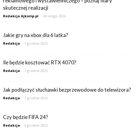
reklamowego i wystawienniczego – poznaj filary
skutecznej realizacji
Redakcja Ajkomp.pl
-
24 lutego 2026
Jakie gry na xbox dla 6 latka?
Redakcja
-
7 grudnia 2025
Ile będzie kosztować RTX 4070?
Redakcja
-
7 grudnia 2025
Jak podłączyć słuchawki bezprzewodowe do telewizora?
Redakcja
-
7 grudnia 2025
Czy będzie FIFA 24?
Redakcja
-
6 grudnia 2025