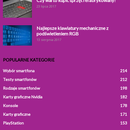
Czy warto kupić sprzęt refabrykowany?
23 lipca 2017
Najlepsze klawiatury mechaniczne z
podświetleniem RGB
13 sierpnia 2017
POPULARNE KATEGORIE
Wybór smartfona
214
Testy smartfonów
212
Rodzaje smartfonów
198
Karty graficzne Nvidia
182
Konsole
178
Karty graficzne
171
PlayStation
153