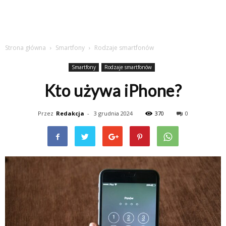
Strona główna
Smartfony
Rodzaje smartfonów
Smartfony
Rodzaje smartfonów
Kto używa iPhone?
Przez
Redakcja
-
3 grudnia 2024
370
0