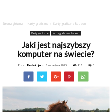
Strona główna
Karty graficzne
Karty graficzne Radeon
Karty graficzne
Karty graficzne Radeon
Jaki jest najszybszy
komputer na świecie?
Przez
Redakcja
-
6 września 2025
213
0