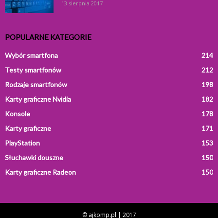
13 sierpnia 2017
POPULARNE KATEGORIE
Wybór smartfona
214
Testy smartfonów
212
Rodzaje smartfonów
198
Karty graficzne Nvidia
182
Konsole
178
Karty graficzne
171
PlayStation
153
Słuchawki douszne
150
Karty graficzne Radeon
150
© ajkomp.pl | 2017