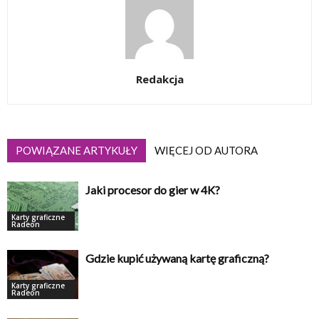
Redakcja
POWIĄZANE ARTYKUŁY
WIĘCEJ OD AUTORA
Jaki procesor do gier w 4K?
Karty graficzne
Radeon
Gdzie kupić używaną kartę graficzną?
Karty graficzne
Radeon