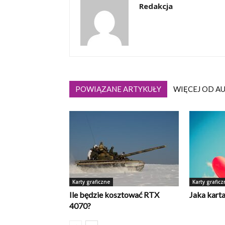
Redakcja
POWIĄZANE ARTYKUŁY
WIĘCEJ OD A
Karty graficzne
Karty graficz
Ile będzie kosztować RTX
Jaka karta
4070?