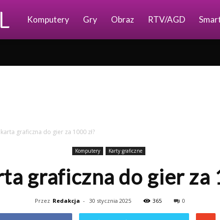
Ajkomp.pl
Komputery
Gry
Obraz
RTV/AGD
Smar
 karta graficzna do gier za 1000 zł?
Komputery
Karty graficzne
rta graficzna do gier za 
Przez
Redakcja
-
30 stycznia 2025
365
0