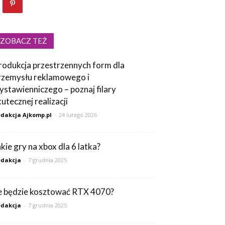
ZOBACZ TEŻ
rodukcja przestrzennych form dla
rzemysłu reklamowego i
ystawienniczego – poznaj filary
kutecznej realizacji
dakcja Ajkomp.pl
-
24 lutego 2026
akie gry na xbox dla 6 latka?
dakcja
-
7 grudnia 2025
le będzie kosztować RTX 4070?
dakcja
-
7 grudnia 2025