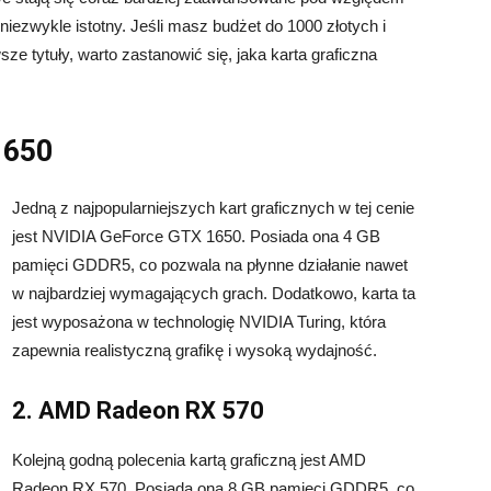
t niezwykle istotny. Jeśli masz budżet do 1000 złotych i
e tytuły, warto zastanowić się, jaka karta graficzna
1650
Jedną z najpopularniejszych kart graficznych w tej cenie
jest NVIDIA GeForce GTX 1650. Posiada ona 4 GB
pamięci GDDR5, co pozwala na płynne działanie nawet
w najbardziej wymagających grach. Dodatkowo, karta ta
jest wyposażona w technologię NVIDIA Turing, która
zapewnia realistyczną grafikę i wysoką wydajność.
2. AMD Radeon RX 570
Kolejną godną polecenia kartą graficzną jest AMD
Radeon RX 570. Posiada ona 8 GB pamięci GDDR5, co