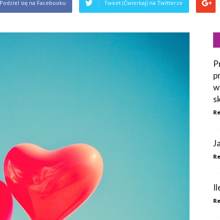
Podziel się na Facebooku
Tweet (Ćwierkaj) na Twitterze
P
p
w
s
Re
J
Re
I
Re