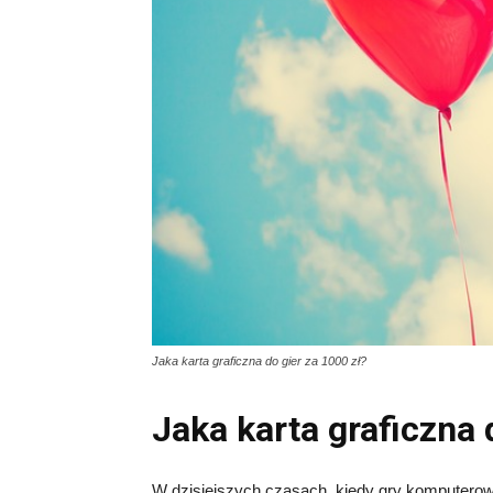
Jaka karta graficzna do gier za 1000 zł?
Jaka karta graficzna 
W dzisiejszych czasach, kiedy gry komputero