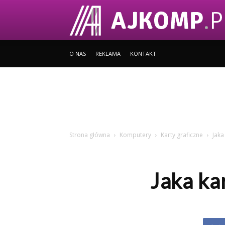
O NAS
REKLAMA
KONTAKT
Strona główna
Komputery
Karty graficzne
Jaka
Jaka ka