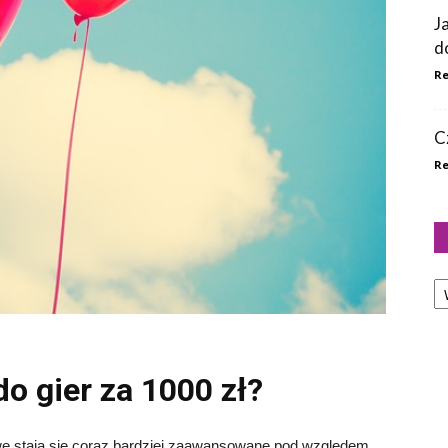
J
d
Re
C
Re
Ka
do gier za 1000 zł?
we stają się coraz bardziej zaawansowane pod względem