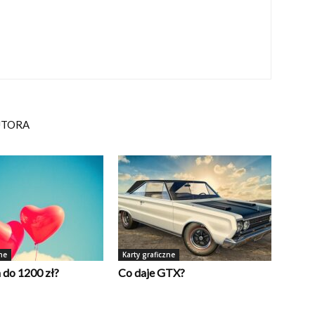
UTORA
ne
Karty graficzne
 do 1200 zł?
Co daje GTX?