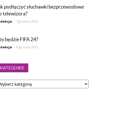
ak podłączyć słuchawki bezprzewodowe
o telewizora?
dakcja
-
7 grudnia 2025
zy będzie FIFA 24?
dakcja
-
6 grudnia 2025
KATEGORIE
tegorie