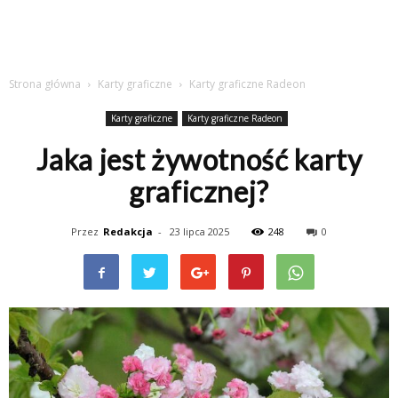
Strona główna
Karty graficzne
Karty graficzne Radeon
Karty graficzne
Karty graficzne Radeon
Jaka jest żywotność karty
graficznej?
Przez
Redakcja
-
23 lipca 2025
248
0