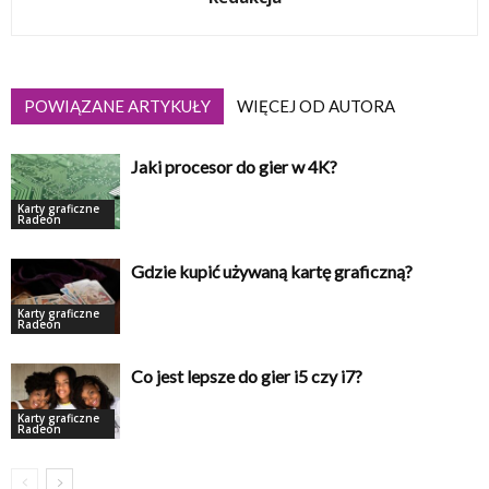
POWIĄZANE ARTYKUŁY
WIĘCEJ OD AUTORA
Jaki procesor do gier w 4K?
Karty graficzne
Radeon
Gdzie kupić używaną kartę graficzną?
Karty graficzne
Radeon
Co jest lepsze do gier i5 czy i7?
Karty graficzne
Radeon