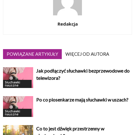
Redakcja
POWIĄZANE ARTYKUŁY
WIĘCEJ OD AUTORA
Jak podłączyć słuchawki bezprzewodowe do
telewizora?
Słuchawki
nauszne
Po co piosenkarze mają słuchawki w uszach?
Słuchawki
nauszne
Co to jest dźwięk przestrzenny w