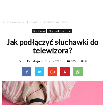
Strona główna
Słuchawki
Słuchawki nauszne
Słuchawki
Słuchawki nauszne
Jak podłączyć słuchawki do
telewizora?
Przez
Redakcja
-
6 marca 2025
325
0