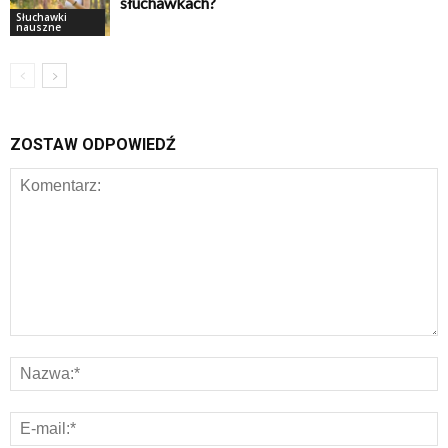
słuchawkach?
Słuchawki
nauszne
ZOSTAW ODPOWIEDŹ