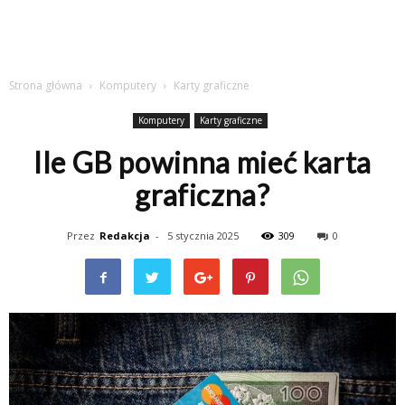
Strona główna
Komputery
Karty graficzne
Komputery
Karty graficzne
Ile GB powinna mieć karta
graficzna?
Przez
Redakcja
-
5 stycznia 2025
309
0