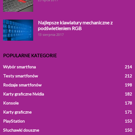
Najlepsze klawiatury mechaniczne z
podświetleniem RGB
13 sierpnia 2017
POPULARNE KATEGORIE
Wybór smartfona
214
Testy smartfonów
212
Rodzaje smartfonów
198
Karty graficzne Nvidia
182
Konsole
178
Karty graficzne
171
PlayStation
153
Słuchawki douszne
150