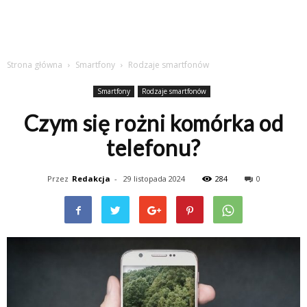
Strona główna
Smartfony
Rodzaje smartfonów
Smartfony
Rodzaje smartfonów
Czym się rożni komórka od
telefonu?
Przez
Redakcja
-
29 listopada 2024
284
0