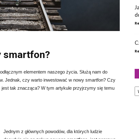
J
d
Re
C
y smartfon?
Re
nieodłącznym elementem naszego życia. Służą nam do
elów. Jednak, czy warto inwestować w nowy smartfon? Czy
Ka
est tak znacząca? W tym artykule przyjrzymy się temu
Jednym z głównych powodów, dla których ludzie