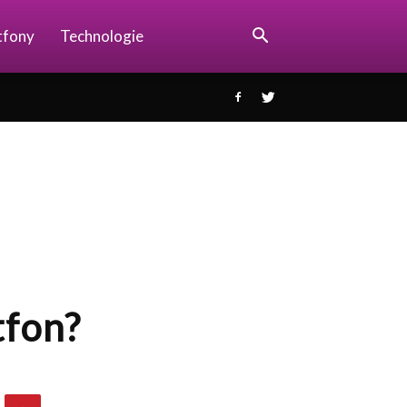
tfony
Technologie
tfon?