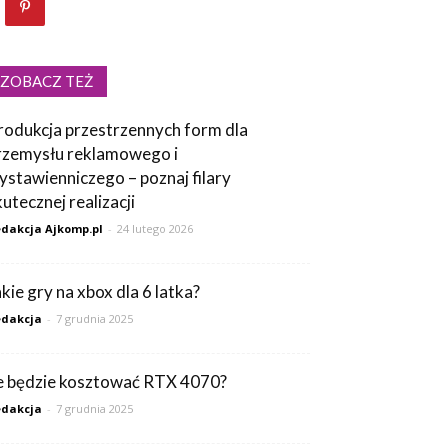
ZOBACZ TEŻ
rodukcja przestrzennych form dla
rzemysłu reklamowego i
ystawienniczego – poznaj filary
kutecznej realizacji
dakcja Ajkomp.pl
-
24 lutego 2026
akie gry na xbox dla 6 latka?
dakcja
-
7 grudnia 2025
le będzie kosztować RTX 4070?
dakcja
-
7 grudnia 2025