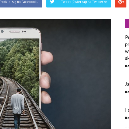
Podziel się na Facebooku
Tweet (Ćwierkaj) na Twitterze
P
p
w
s
Re
J
Re
I
Re