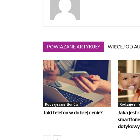
POWIĄZANE ARTYKUŁY
WIĘCEJ OD A
Rodzaje smartfonów
Rodzaje sma
Jaki telefon w dobrej cenie?
Jaka jest 
smartfone
dotykow