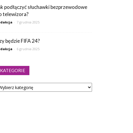
ak podłączyć słuchawki bezprzewodowe
o telewizora?
dakcja
-
7 grudnia 2025
zy będzie FIFA 24?
dakcja
-
6 grudnia 2025
KATEGORIE
tegorie