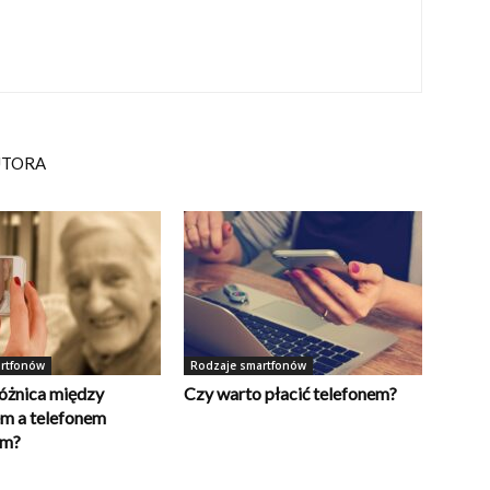
UTORA
rtfonów
Rodzaje smartfonów
różnica między
Czy warto płacić telefonem?
m a telefonem
ym?