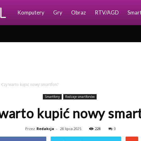
Ajkomp.pl
Komputery
Gry
Obraz
RTV/AGD
Smar
Czy warto kupić nowy smartfon?
Smartfony
Rodzaje smartfonów
warto kupić nowy smar
Przez
Redakcja
-
28 lipca 2025
228
0