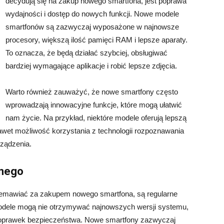
decydują się na zakup nowego smartfona, jest poprawa
wydajności i dostęp do nowych funkcji. Nowe modele
smartfonów są zazwyczaj wyposażone w najnowsze
procesory, większą ilość pamięci RAM i lepsze aparaty.
To oznacza, że będą działać szybciej, obsługiwać
bardziej wymagające aplikacje i robić lepsze zdjęcia.
Warto również zauważyć, że nowe smartfony często
wprowadzają innowacyjne funkcje, które mogą ułatwić
nam życie. Na przykład, niektóre modele oferują lepszą
awet możliwość korzystania z technologii rozpoznawania
rządzenia.
jnego
emawiać za zakupem nowego smartfona, są regularne
modele mogą nie otrzymywać najnowszych wersji systemu,
 poprawek bezpieczeństwa. Nowe smartfony zazwyczaj