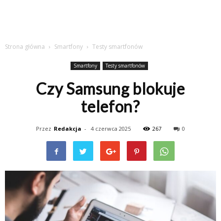
Strona główna
Smartfony
Testy smartfonów
Smartfony
Testy smartfonów
Czy Samsung blokuje
telefon?
Przez
Redakcja
-
4 czerwca 2025
267
0