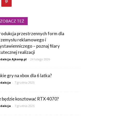
ZOBACZ TEŻ
rodukcja przestrzennych form dla
rzemysłu reklamowego i
ystawienniczego – poznaj filary
kutecznej realizacji
dakcja Ajkomp.pl
-
24 lutego 2026
akie gry na xbox dla 6 latka?
dakcja
-
7 grudnia 2025
le będzie kosztować RTX 4070?
dakcja
-
7 grudnia 2025