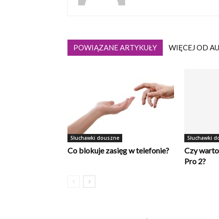
POWIĄZANE ARTYKUŁY
WIĘCEJ OD A
Słuchawki douszne
Słuchawki d
Co blokuje zasięg w telefonie?
Czy warto
Pro 2?