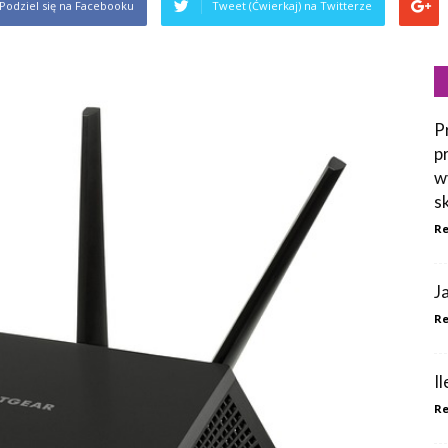
Podziel się na Facebooku
Tweet (Ćwierkaj) na Twitterze
P
p
w
s
Re
J
Re
I
Re