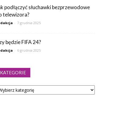
ak podłączyć słuchawki bezprzewodowe
o telewizora?
dakcja
-
7 grudnia 2025
zy będzie FIFA 24?
dakcja
-
6 grudnia 2025
KATEGORIE
tegorie