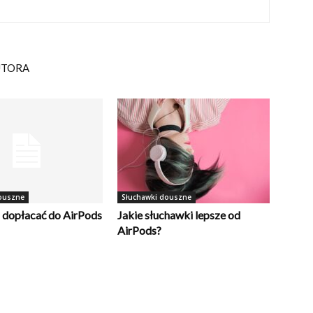
UTORA
ouszne
Słuchawki douszne
 dopłacać do AirPods
Jakie słuchawki lepsze od
AirPods?