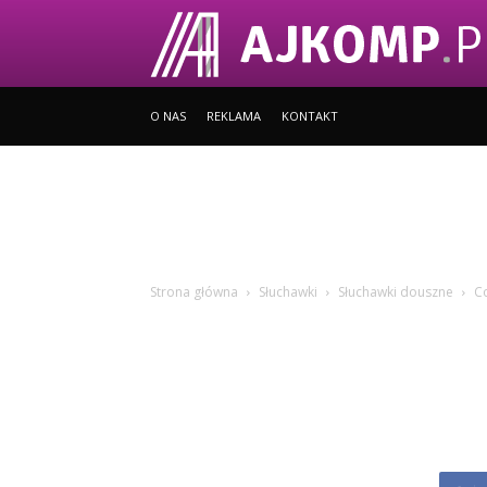
O NAS
REKLAMA
KONTAKT
Strona główna
Słuchawki
Słuchawki douszne
Co