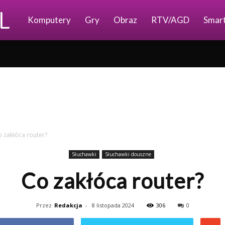
Ajkomp.pl
Komputery
Gry
Obraz
RTV/AGD
Smar
 zakłóca router?
Słuchawki
Słuchawki douszne
Co zakłóca router?
Przez
Redakcja
-
8 listopada 2024
306
0