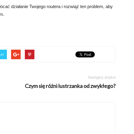
cać działanie Twojego routera i rozwiąż ten problem, aby
ym.
ter
Następny artykuł
Czym się różni lustrzanka od zwykłego?