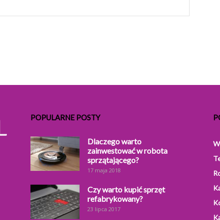
POPULARNE POSTY
P
Dlaczego warto
W
zainwestować w robota
T
sprzątającego?
17 maja 2018
R
Ka
Czy warto kupić sprzęt
refabrykowany?
K
23 lipca 2017
Ka