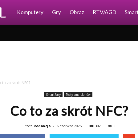
Ajkomp.pl
Komputery
Gry
Obraz
RTV/AGD
Smar
 to za skrót NFC?
Smartfony
Testy smartfonów
Co to za skrót NFC?
Przez
Redakcja
-
6 czerwca 2025
302
0