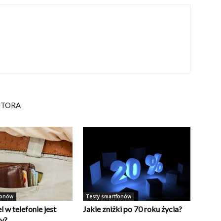
UTORA
fonów
Testy smartfonów
l w telefonie jest
Jakie zniżki po 70 roku życia?
y?