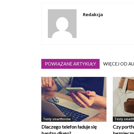
Redakcja
POWIĄZANE ARTYKUŁY
WIĘCEJ OD A
Testy smartfonów
Testy smart
Dlaczego telefon ładuje się
Czy portfe
bardzo długo?
bezpieczn