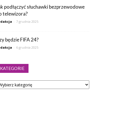
ak podłączyć słuchawki bezprzewodowe
o telewizora?
dakcja
-
7 grudnia 2025
zy będzie FIFA 24?
dakcja
-
6 grudnia 2025
KATEGORIE
tegorie