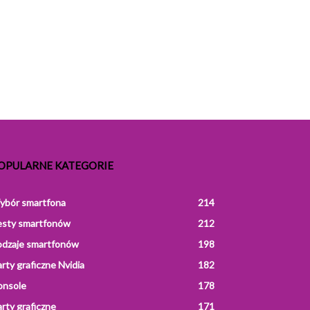
OPULARNE KATEGORIE
ybór smartfona
214
esty smartfonów
212
odzaje smartfonów
198
rty graficzne Nvidia
182
onsole
178
rty graficzne
171