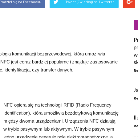
Podziel się na Facebooku
Tweet (Ćwierkaj) na Twitterze
P
p
ologia komunikacji bezprzewodowej, która umożliwia
w
s
FC jest coraz bardziej popularne i znajduje zastosowanie
e, identyfikacja, czy transfer danych.
Re
J
Re
NFC opiera się na technologii RFID (Radio Frequency
Identification), która umożliwia bezdotykową komunikację
I
między dwoma urządzeniami. Urządzenia NFC działają
Re
w trybie pasywnym lub aktywnym. W trybie pasywnym
jedno urządzenie generuje pole elektromagnetyczne, a