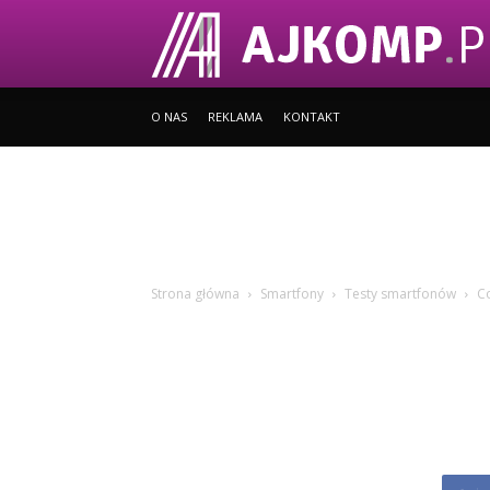
O NAS
REKLAMA
KONTAKT
Strona główna
Smartfony
Testy smartfonów
Co