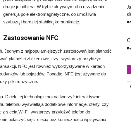
J
drugie je odbiera. W trybie aktywnym oba urządzenia
d
generują pole elektromagnetyczne, co umożliwia
szybszą i bardziej stabilną komunikację.
Re
Zastosowanie NFC
C
Re
h. Jednym z najpopularniejszych zastosowań jest płatność
ać płatności zbliżeniowe, czyli wystarczy przyłożyć
 transakcji. NFC jest również wykorzystywane w kartach
o budynków lub pojazdów. Ponadto, NFC jest używane do
Ka
, czy pliki muzyczne.
 Dzięki tej technologii można tworzyć interaktywne
eniu telefonu wyświetlają dodatkowe informacje, oferty, czy
 z siecią Wi-Fi, wystarczy przyłożyć telefon do
ie połączyć się z siecią bez konieczności wpisywania