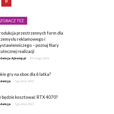
ZOBACZ TEŻ
rodukcja przestrzennych form dla
rzemysłu reklamowego i
ystawienniczego – poznaj filary
kutecznej realizacji
dakcja Ajkomp.pl
-
24 lutego 2026
akie gry na xbox dla 6 latka?
dakcja
-
7 grudnia 2025
le będzie kosztować RTX 4070?
dakcja
-
7 grudnia 2025