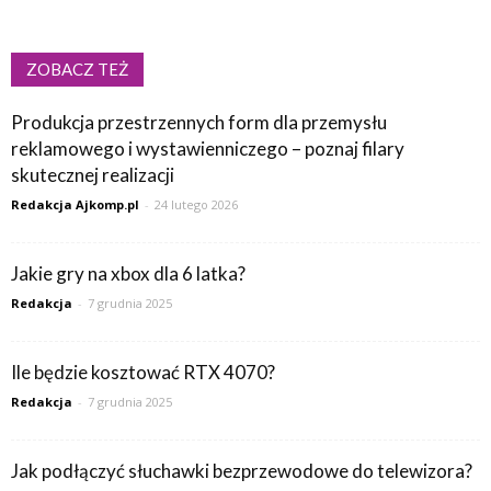
ZOBACZ TEŻ
Produkcja przestrzennych form dla przemysłu
reklamowego i wystawienniczego – poznaj filary
skutecznej realizacji
Redakcja Ajkomp.pl
-
24 lutego 2026
Jakie gry na xbox dla 6 latka?
Redakcja
-
7 grudnia 2025
Ile będzie kosztować RTX 4070?
Redakcja
-
7 grudnia 2025
Jak podłączyć słuchawki bezprzewodowe do telewizora?