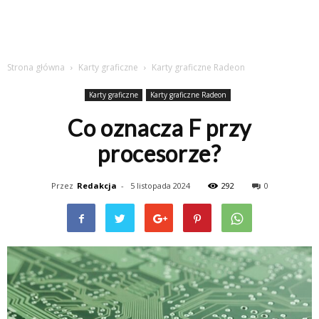
Strona główna
Karty graficzne
Karty graficzne Radeon
Karty graficzne
Karty graficzne Radeon
Co oznacza F przy
procesorze?
Przez
Redakcja
-
5 listopada 2024
292
0