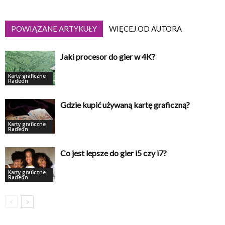
POWIĄZANE ARTYKUŁY
WIĘCEJ OD AUTORA
Jaki procesor do gier w 4K?
Karty graficzne
Radeon
Gdzie kupić używaną kartę graficzną?
Karty graficzne
Radeon
Co jest lepsze do gier i5 czy i7?
Karty graficzne
Radeon