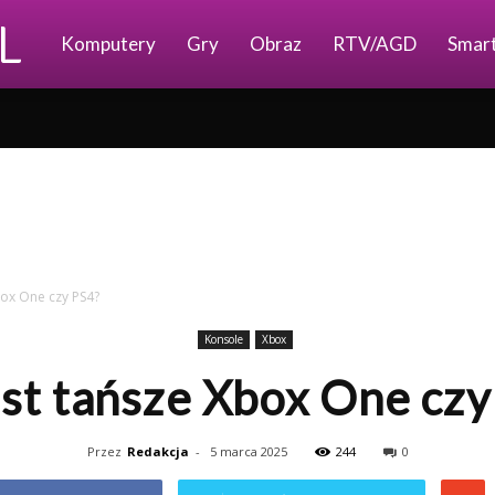
Ajkomp.pl
Komputery
Gry
Obraz
RTV/AGD
Smar
box One czy PS4?
Konsole
Xbox
est tańsze Xbox One czy
Przez
Redakcja
-
5 marca 2025
244
0