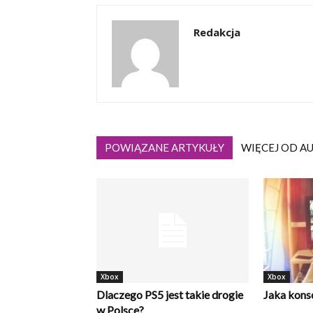
Redakcja
POWIĄZANE ARTYKUŁY
WIĘCEJ OD A
Xbox
Xbox
Dlaczego PS5 jest takie drogie
Jaka konso
w Polsce?