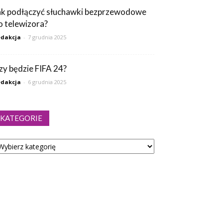
ak podłączyć słuchawki bezprzewodowe
o telewizora?
dakcja
-
7 grudnia 2025
zy będzie FIFA 24?
dakcja
-
6 grudnia 2025
KATEGORIE
tegorie