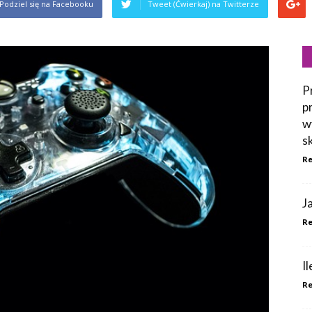
Podziel się na Facebooku
Tweet (Ćwierkaj) na Twitterze
P
p
w
s
Re
J
Re
I
Re