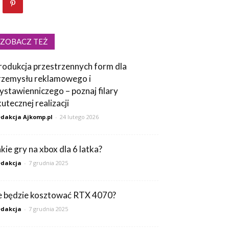
ZOBACZ TEŻ
rodukcja przestrzennych form dla
rzemysłu reklamowego i
ystawienniczego – poznaj filary
kutecznej realizacji
dakcja Ajkomp.pl
-
24 lutego 2026
akie gry na xbox dla 6 latka?
dakcja
-
7 grudnia 2025
le będzie kosztować RTX 4070?
dakcja
-
7 grudnia 2025