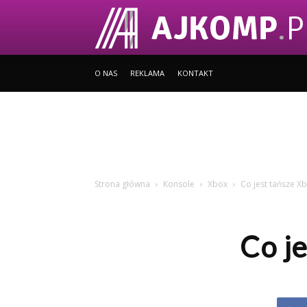
O NAS
REKLAMA
KONTAKT
Strona główna
Konsole
Xbox
Co jest tańsze X
Co j